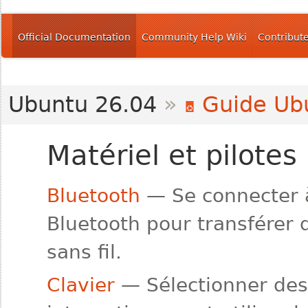
Official Documentation
Community Help Wiki
Contribut
Ubuntu 26.04
»
Guide Ub
Matériel et pilotes
Bluetooth
— Se connecter à
Bluetooth pour transférer de
sans fil.
Clavier
— Sélectionner des