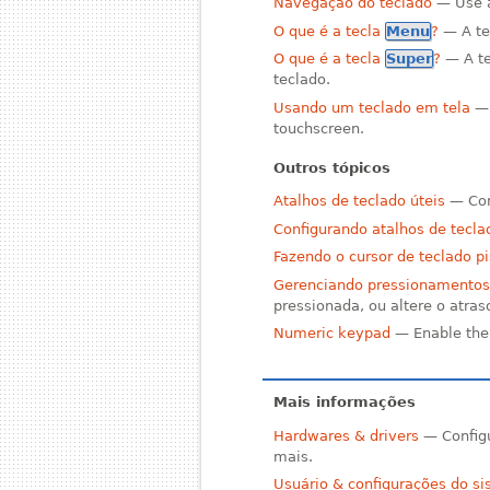
Navegação do teclado
— Use a
O que é a tecla
Menu
?
— A te
O que é a tecla
Super
?
— A t
teclado.
Usando um teclado em tela
— 
touchscreen.
Outros tópicos
Atalhos de teclado úteis
— Con
Configurando atalhos de tecla
Fazendo o cursor de teclado pi
Gerenciando pressionamentos 
pressionada, ou altere o atras
Numeric keypad
— Enable the 
Mais informações
Hardwares & drivers
— Configu
mais.
Usuário & configurações do s