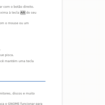
r com o botão direito.
óxima à tecla
Alt
do seu
 com o mouse ou um
.
ue pisca.
você mantém uma tecla
itores, discos e muito
faça o GNOME funcionar para