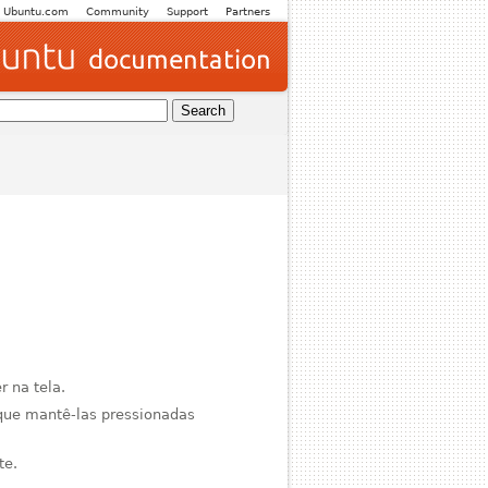
Ubuntu.com
Community
Support
Partners
.
 na tela.
 que mantê-las pressionadas
te.