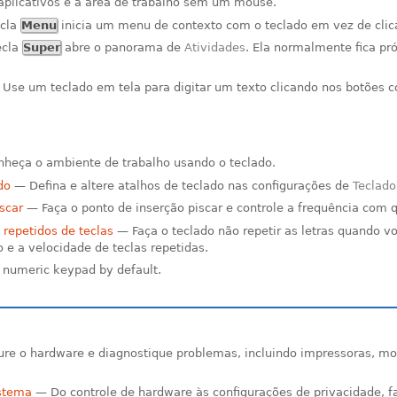
plicativos e a área de trabalho sem um mouse.
cla
Menu
inicia um menu de contexto com o teclado em vez de clica
ecla
Super
abre o panorama de
Atividades
. Ela normalmente fica pr
Use um teclado em tela para digitar um texto clicando nos botões
heça o ambiente de trabalho usando o teclado.
do
— Defina e altere atalhos de teclado nas configurações de
Teclado
scar
— Faça o ponto de inserção piscar e controle a frequência com q
repetidos de teclas
— Faça o teclado não repetir as letras quando 
o e a velocidade de teclas repetidas.
numeric keypad by default.
re o hardware e diagnostique problemas, incluindo impressoras, mon
istema
— Do controle de hardware às configurações de privacidade, 