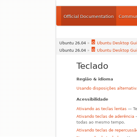
Official Documentation
Communi
Ubuntu 26.04
»
Ubuntu Desktop Gu
Ubuntu 26.04
»
Ubuntu Desktop Gu
Teclado
Região & idioma
Usando disposições alternativ
Acessibilidade
Ativando as teclas lentas
— Ten
Ativando teclas de aderência
—
todas ao mesmo tempo.
Ativando teclas de repercussã